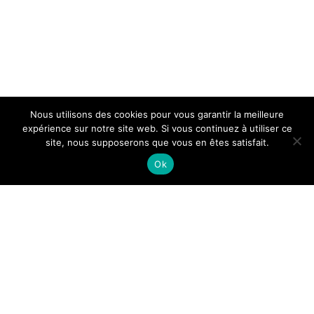
Nous utilisons des cookies pour vous garantir la meilleure
expérience sur notre site web. Si vous continuez à utiliser ce

site, nous supposerons que vous en êtes satisfait.
Ok
Il est temps de se mettre au
vert