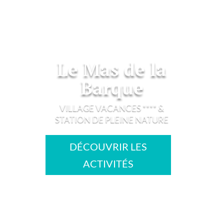
Le Mas de la
Barque
VILLAGE VACANCES **** &
STATION DE PLEINE NATURE
DÉCOUVRIR LES
ACTIVITÉS