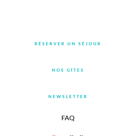
Le Mas de la Barque – Village de gîtes ****
48220 Vialas
RÉSERVER UN SÉJOUR
NOS GÎTES
NEWSLETTER
FAQ