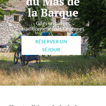
du Mas de
la Barque
Gîtes en pierres
traditionnelles des Cévennes
RÉSERVER UN
SÉJOUR