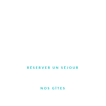
Tél. 04 66 46 92 72
Le Mas de la Barque – Village de gîtes ****
48220 Vialas
RÉSERVER UN SÉJOUR
NOS GÎTES