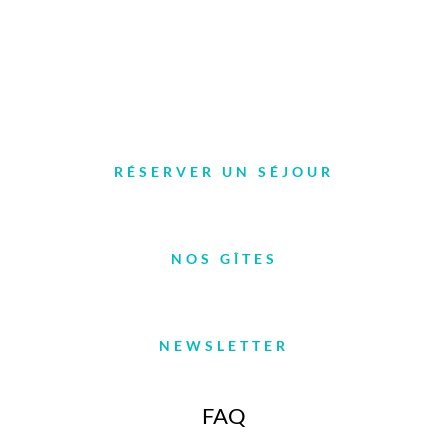
Tél. 04 66 46 92 72
Le Mas de la Barque – Village de gîtes ****
48220 Vialas
RÉSERVER UN SÉJOUR
NOS GÎTES
NEWSLETTER
FAQ