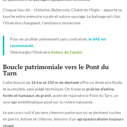
Chaque lieu-dit – L’Hôpital, Bellecoste, Chalet de l’Aigle – apporte sa
touche entre mémoire rurale et nature sauvage. Le balisage est clair,
l’itinéraire changeant, l’ambiance immersive.
Pour en profiter pleinement sans contrainte,
le VAE est
recommandé
.
Téléchargez l’itinéraire
Autour du Cassini
Boucle patrimoniale vers le Pont du
Tarn
Cette boucle de
16 km et 250 m de dénivelé
offre un itinéraire fluide
et accessible, sans piège technique. On traverse
prairies d’estive,
forêts et hameaux de granit
, avant de rejoindre le Pont du Tarn, un
ouvrage emblématique posé sur la rivière naissante.
Le parcours suit d’anciens chemins pastoraux où se devinent ruches
en pierre, estives et clôtures, témoins d’un
agropastoralisme toujours
vivant
.