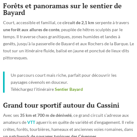
Forêts et panoramas sur le sentier de
Bayard
Court, accessible et familial, ce
circuit de 2,1 km
serpente à travers
une forêt aux allures de conte
, peuplée de hêtres sculptés par le
temps. Il traverse chaos granitiques, zones humides et landes à
genêts, jusqu’à la passerelle de Bayard et aux Rochers de la Barque. Le
tout sur un itinéraire fluide, balisé en jaune et ponctué de lieux-dits
pittoresques.
Un parcours court mais riche, parfait pour découvrir les
paysages cévenols en douceur.
Téléchargez l’itinéraire
Sentier Bayard
Grand tour sportif autour du Cassini
Avec ses
35 km et 700 m de dénivelé
, ce grand circuit s’adresse aux
amateurs de
VTT
aguerris en quête de variété et d’engagement. Il relie
crêtes, forêts, tourbières, hameaux et anciennes voies romaines, dans
un patchwork de paysages typiques des Cévennes
.