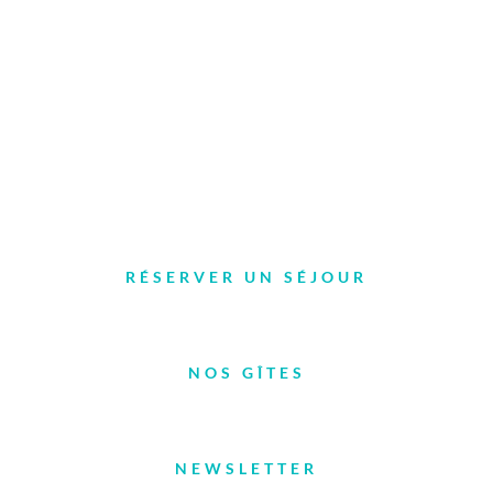
Tél. 04 66 46 92 72
Le Mas de la Barque – Village de gîtes ****
48220 Vialas
RÉSERVER UN SÉJOUR
NOS GÎTES
NEWSLETTER